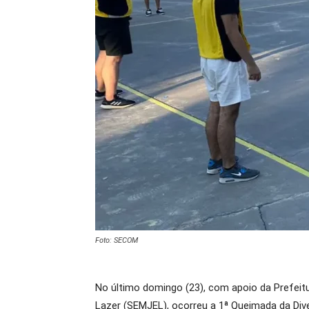
Foto: SECOM
No último domingo (23), com apoio da Prefeitu
Lazer (SEMJEL), ocorreu a 1ª Queimada da Div