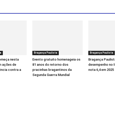
a
Bragança Paulista
Bragança Paulista
começa nesta
Evento gratuito homenageia os
Bragança Paulist
m ações de
81 anos do retorno dos
desempenho no I
ência contra a
pracinhas bragantinos da
nota 6,4 em 2025
Segunda Guerra Mundial