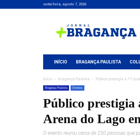
sexta-feira, agosto 7, 2026
Jornal
+
Bragança
INÍCIO
BRAGANÇA PAULISTA
COL
Início
Bragança Paulista
Público prestigia a 1ª Qu
Bragança Paulista
Eventos
Público prestigia
Arena do Lago em
O evento reuniu cerca de 250 pessoas que pa