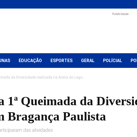
Publicidade
UNAS
EDUCAÇÃO
ESPORTES
GERAL
POLÍCIAL
PO
eimada da Diversidade realizada na Arena do Lago...
 a 1ª Queimada da Diversi
 Bragança Paulista
rticiparam das atividades.