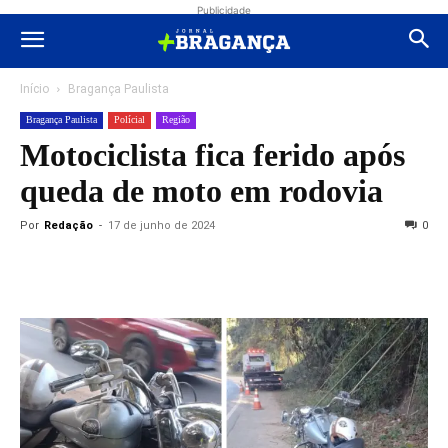
Publicidade
Início
Bragança Paulista
Bragança Paulista
Polícial
Região
Motociclista fica ferido após
queda de moto em rodovia
Por
Redação
-
17 de junho de 2024
0