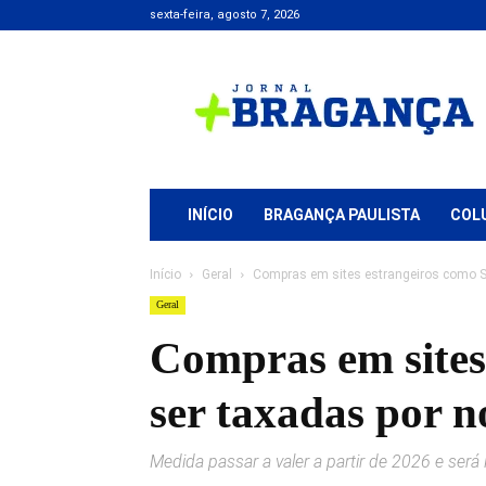
sexta-feira, agosto 7, 2026
Jornal
+
Bragança
INÍCIO
BRAGANÇA PAULISTA
COL
Início
Geral
Compras em sites estrangeiros como Sh
Geral
Compras em sites
ser taxadas por 
Medida passar a valer a partir de 2026 e s