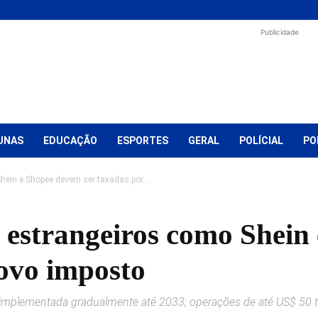
Publicidade
UNAS
EDUCAÇÃO
ESPORTES
GERAL
POLÍCIAL
PO
ein e Shopee devem ser taxadas por...
 estrangeiros como Shein
novo imposto
erá implementada gradualmente até 2033; operações de até US$ 5