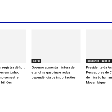
Geral
Bragança Paulista
 registra déficit
Governo aumenta mistura de
Presidente da A
ões em junho;
etanol na gasolina e reduz
Pescadores de Cr
 no semestre
dependência de importações
de missão humani
 bilhões
Moçambique