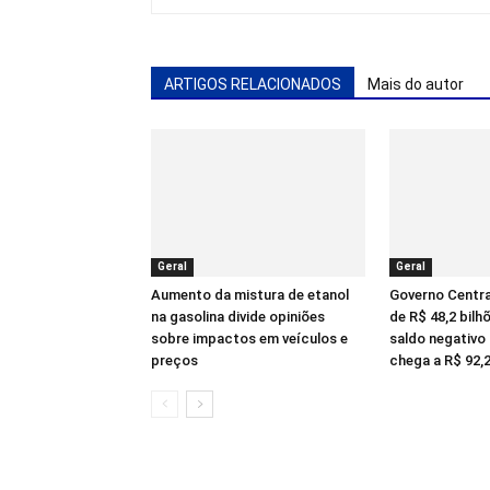
ARTIGOS RELACIONADOS
Mais do autor
Geral
Geral
Aumento da mistura de etanol
Governo Central
na gasolina divide opiniões
de R$ 48,2 bilh
sobre impactos em veículos e
saldo negativo
preços
chega a R$ 92,2