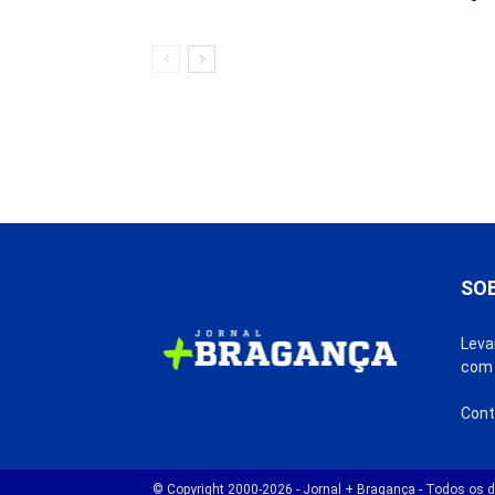
SO
Leva
com 
Cont
© Copyright 2000-2026 - Jornal + Bragança - Todos os di