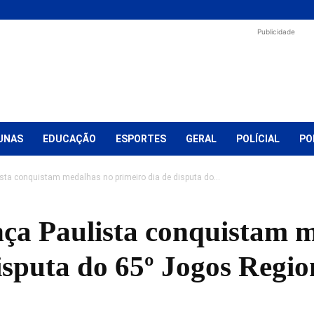
Publicidade
UNAS
EDUCAÇÃO
ESPORTES
GERAL
POLÍCIAL
PO
sta conquistam medalhas no primeiro dia de disputa do...
nça Paulista conquistam 
isputa do 65º Jogos Regio