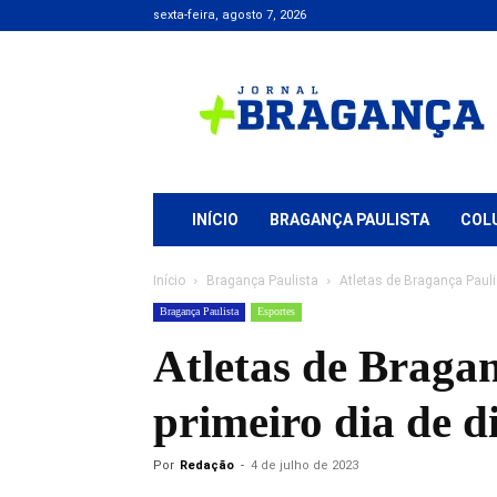
sexta-feira, agosto 7, 2026
Jornal
+
Bragança
INÍCIO
BRAGANÇA PAULISTA
COL
Início
Bragança Paulista
Atletas de Bragança Pauli
Bragança Paulista
Esportes
Atletas de Braga
primeiro dia de d
Por
Redação
-
4 de julho de 2023