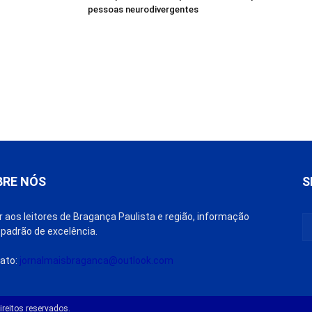
pessoas neurodivergentes
BRE NÓS
S
r aos leitores de Bragança Paulista e região, informação
padrão de excelência.
ato:
jornalmaisbraganca@outlook.com
reitos reservados.