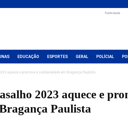
Publicidade
UNAS
EDUCAÇÃO
ESPORTES
GERAL
POLÍCIAL
PO
23 aquece e promove a solidariedade em Bragança Paulista
salho 2023 aquece e pro
 Bragança Paulista