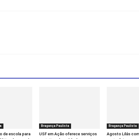
a
Bragança Paulista
Bragança Paulista
o de escola para
USF em Ação oferece serviços
Agosto Lilás co