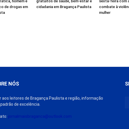
 Tática, homem é
gratuitos de saúde, bem-estar e
sexta-feira com 
ico de drogas em
cidadania em Bragança Paulista
combate à violên
sta
mulher
BRE NÓS
S
r aos leitores de Bragança Paulista e região, informação
padrão de excelência.
ato:
jornalmaisbraganca@outlook.com