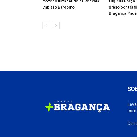
motociclista ferido na Rodovia
fugir da Força
Capitão Bardoíno
preso por tráf
Bragança Pauli
SO
Leva
com 
Cont