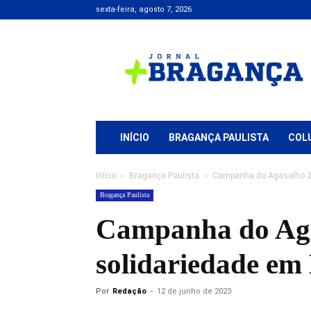
sexta-feira, agosto 7, 2026
Jornal
+
Bragança
INÍCIO
BRAGANÇA PAULISTA
COL
Início
Bragança Paulista
Campanha do Agasalho 20
Bragança Paulista
Campanha do Aga
solidariedade em
Por
Redação
-
12 de junho de 2023