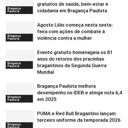
gratuitos de saúde, bem-estar e
Bragança
cidadania em Bragança Paulista
Paulista
Agosto Lilás começa nesta sexta-
feira com ações de combate à
Bragança
violência contra a mulher
Paulista
Evento gratuito homenageia os 81
anos do retorno dos pracinhas
Bragança
bragantinos da Segunda Guerra
Paulista
Mundial
Bragança Paulista melhora
desempenho no IDEB e atinge nota 6,4
Bragança
em 2025
Paulista
PUMA e Red Bull Bragantino lançam
terceiro uniforme da temporada 2026
Bragança
Paulista