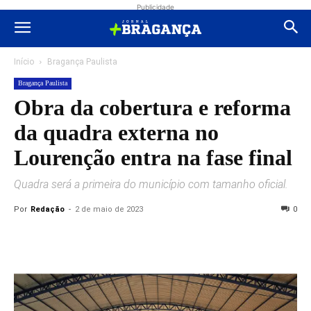
Publicidade
Início
Bragança Paulista
Bragança Paulista
Obra da cobertura e reforma
da quadra externa no
Lourenção entra na fase final
Quadra será a primeira do município com tamanho oficial.
Por
Redação
-
2 de maio de 2023
0