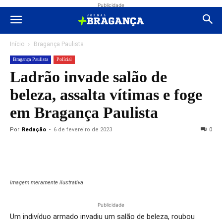
Publicidade
Início
Bragança Paulista
Bragança Paulista
Polícial
Ladrão invade salão de
beleza, assalta vítimas e foge
em Bragança Paulista
Por
Redação
-
6 de fevereiro de 2023
0
imagem meramente ilustrativa
Publicidade
Um indivíduo armado invadiu um salão de beleza, roubou