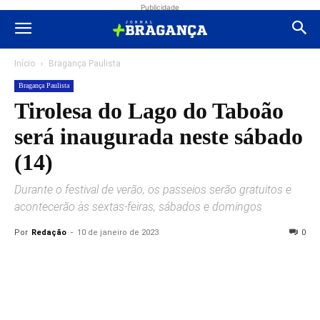
Publicidade
Início
Bragança Paulista
Bragança Paulista
Tirolesa do Lago do Taboão
será inaugurada neste sábado
(14)
Durante o festival de verão, os passeios serão gratuitos e
acontecerão às sextas-feiras, sábados e domingos
Por
Redação
-
10 de janeiro de 2023
0