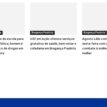
a
Bragança Paulista
Bragança Paulista
o de escola para
USF em Ação oferece serviços
Agosto Lilás co
 Tática, homem é
gratuitos de saúde, bem-estar e
sexta-feira com 
ico de drogas em
cidadania em Bragança Paulista
combate à violên
sta
mulher