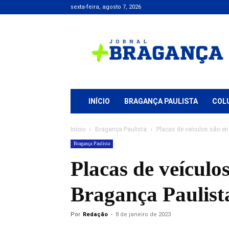
sexta-feira, agosto 7, 2026
Jornal
+
Bragança
INÍCIO
BRAGANÇA PAULISTA
COL
Início
Bragança Paulista
Placas de veículos são e
Bragança Paulista
Placas de veículo
Bragança Paulist
Por
Redação
-
8 de janeiro de 2023