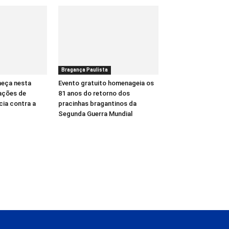
Bragança Paulista
meça nesta
Evento gratuito homenageia os
ações de
81 anos do retorno dos
cia contra a
pracinhas bragantinos da
Segunda Guerra Mundial