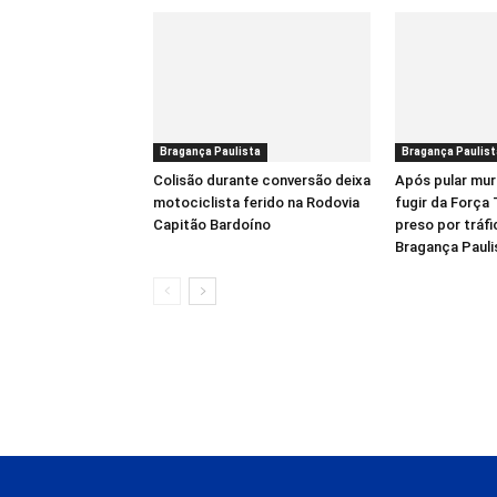
Bragança Paulista
Bragança Paulist
Colisão durante conversão deixa
Após pular mur
motociclista ferido na Rodovia
fugir da Força
Capitão Bardoíno
preso por tráf
Bragança Pauli