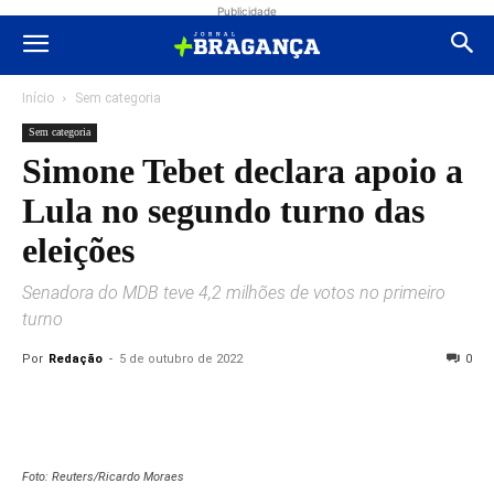
Publicidade
Início
Sem categoria
Sem categoria
Simone Tebet declara apoio a
Lula no segundo turno das
eleições
Senadora do MDB teve 4,2 milhões de votos no primeiro
turno
Por
Redação
-
5 de outubro de 2022
0
Foto: Reuters/Ricardo Moraes