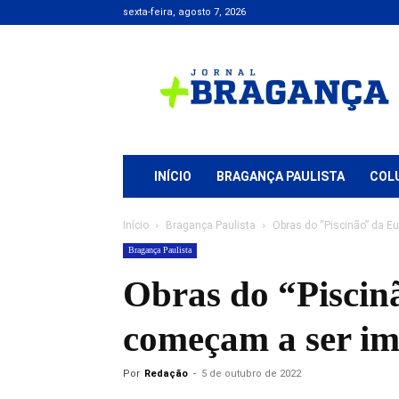
sexta-feira, agosto 7, 2026
Jornal
+
Bragança
INÍCIO
BRAGANÇA PAULISTA
COL
Início
Bragança Paulista
Obras do “Piscinão” da E
Bragança Paulista
Obras do “Piscin
começam a ser im
Por
Redação
-
5 de outubro de 2022