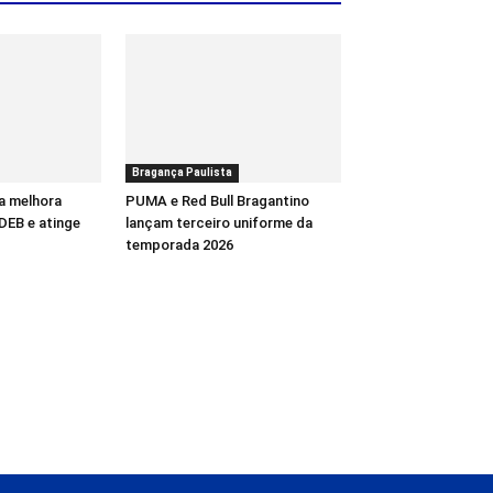
Bragança Paulista
a melhora
PUMA e Red Bull Bragantino
DEB e atinge
lançam terceiro uniforme da
temporada 2026