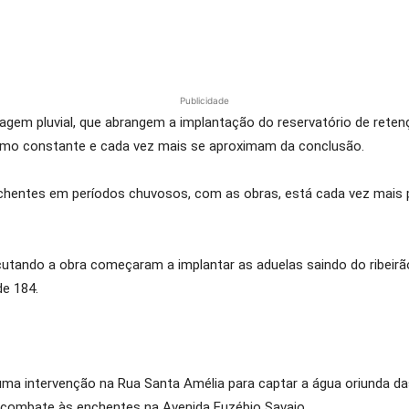
Publicidade
gem pluvial, que abrangem a implantação do reservatório de retenç
tmo constante e cada vez mais se aproximam da conclusão.
chentes em períodos chuvosos, com as obras, está cada vez mais p
cutando a obra começaram a implantar as aduelas saindo do ribei
de 184.
a intervenção na Rua Santa Amélia para captar a água oriunda das 
 combate às enchentes na Avenida Euzébio Savaio.