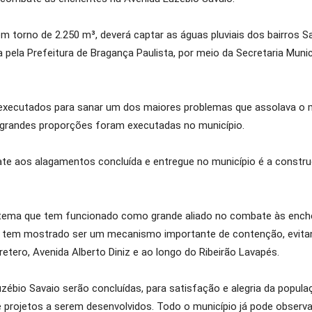
orno de 2.250 m³, deverá captar as águas pluviais dos bairros San
pela Prefeitura de Bragança Paulista, por meio da Secretaria Munici
executados para sanar um dos maiores problemas que assolava o m
 grandes proporções foram executadas no município.
e aos alagamentos concluída e entregue no município é a constr
tema que tem funcionado como grande aliado no combate às enchent
ia” tem mostrado ser um mecanismo importante de contenção, evit
retero, Avenida Alberto Diniz e ao longo do Ribeirão Lavapés.
uzébio Savaio serão concluídas, para satisfação e alegria da popula
projetos a serem desenvolvidos. Todo o município já pode observar