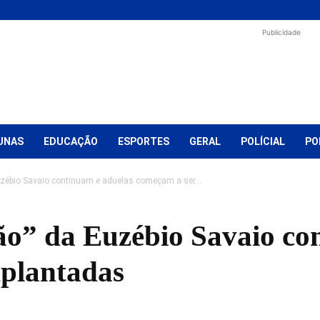
Publicidade
UNAS
EDUCAÇÃO
ESPORTES
GERAL
POLÍCIAL
PO
uzébio Savaio continuam e aduelas começam a ser...
ão” da Euzébio Savaio co
plantadas