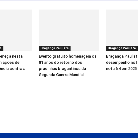
a
Bragança Paulista
Bragança Paulista
começa nesta
Evento gratuito homenageia os
Bragança Paulist
m ações de
81 anos do retorno dos
desempenho no I
ência contra a
pracinhas bragantinos da
nota 6,4 em 2025
Segunda Guerra Mundial