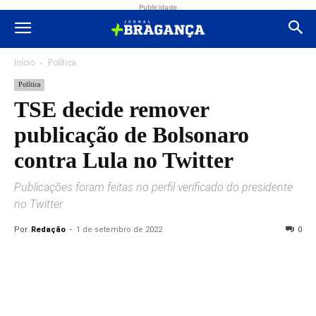
Publicidade
Início
Política
Política
TSE decide remover
publicação de Bolsonaro
contra Lula no Twitter
Publicações foram feitas no perfil verificado do presidente
no Twitter
Por
Redação
-
1 de setembro de 2022
0