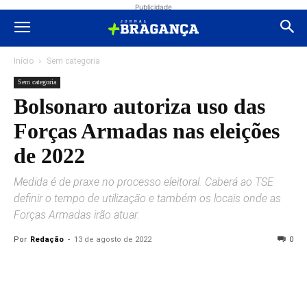
Publicidade
Início
Sem categoria
Sem categoria
Bolsonaro autoriza uso das
Forças Armadas nas eleições
de 2022
Medida é de praxe no processo eleitoral. Caberá ao TSE
definir o tempo de utilização e também os locais onde as
Forças Armadas irão atuar.
Por
Redação
-
13 de agosto de 2022
0