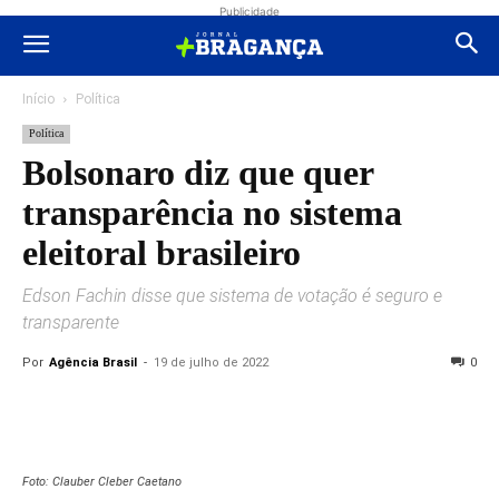
Publicidade
Início
Política
Política
Bolsonaro diz que quer
transparência no sistema
eleitoral brasileiro
Edson Fachin disse que sistema de votação é seguro e
transparente
Por
Agência Brasil
-
19 de julho de 2022
0
Foto: Clauber Cleber Caetano