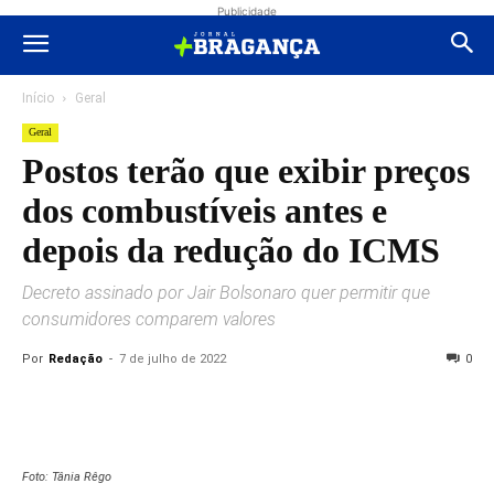
Publicidade
Início
Geral
Geral
Postos terão que exibir preços
dos combustíveis antes e
depois da redução do ICMS
Decreto assinado por Jair Bolsonaro quer permitir que
consumidores comparem valores
Por
Redação
-
7 de julho de 2022
0
Foto: Tânia Rêgo