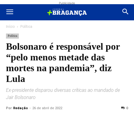
Publicidade
Início
Política
Política
Bolsonaro é responsável por
“pelo menos metade das
mortes na pandemia”, diz
Lula
Ex-presidente disparou diversas críticas ao mandado de
Jair Bolsonaro
Por
Redação
-
26 de abril de 2022
0