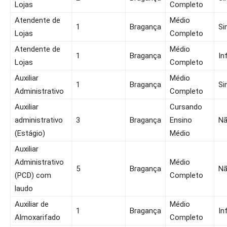
Lojas
Completo
Atendente de
Médio
1
Bragança
Si
Lojas
Completo
Atendente de
Médio
1
Bragança
In
Lojas
Completo
Auxiliar
Médio
1
Bragança
Si
Administrativo
Completo
Auxiliar
Cursando
administrativo
3
Bragança
Ensino
N
(Estágio)
Médio
Auxiliar
Administrativo
Médio
5
Bragança
N
(PCD) com
Completo
laudo
Auxiliar de
Médio
1
Bragança
In
Almoxarifado
Completo