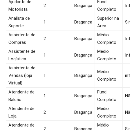
Ajudante de
Fund.
2
Bragança
In
Motorista
Completo
Analista de
Superior na
1
Bragança
Si
Suporte
Área
Assistente de
Médio
2
Bragança
In
Compras
Completo
Assistente de
Médio
1
Bragança
In
Logística
Completo
Assistente de
Medio
Vendas (loja
1
Bragança
in
Completo
Virtual)
Atendente de
Fund.
1
Bragança
N
Balcão
Completo
Atendente de
Medio
2
Bragança
N
Loja
Completo
Atendente de
Médio
2
Bragança
Si