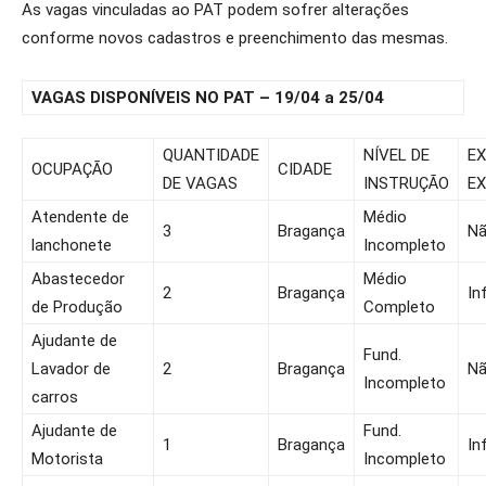
As vagas vinculadas ao PAT podem sofrer alterações
conforme novos cadastros e preenchimento das mesmas.
VAGAS DISPONÍVEIS NO PAT – 19/04 a 25/04
QUANTIDADE
NÍVEL DE
EX
OCUPAÇÃO
CIDADE
DE VAGAS
INSTRUÇÃO
EX
Atendente de
Médio
3
Bragança
N
lanchonete
Incompleto
Abastecedor
Médio
2
Bragança
In
de Produção
Completo
Ajudante de
Fund.
Lavador de
2
Bragança
N
Incompleto
carros
Ajudante de
Fund.
1
Bragança
In
Motorista
Incompleto