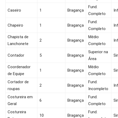
Fund.
Caseiro
1
Bragança
In
Completo
Fund.
Chapeiro
1
Bragança
In
Completo
Chapista de
Médio
2
Bragança
In
Lanchonete
Completo
Superior na
Contador
5
Bragança
Si
Área
Coordenador
Médio
1
Bragança
Si
de Equipe
Completo
Cortador de
Fund.
2
Bragança
In
roupas
Incompleto
Costureira em
Fund.
6
Bragança
Si
Geral
Completo
Costureira
Fund.
10
Bragança
Si