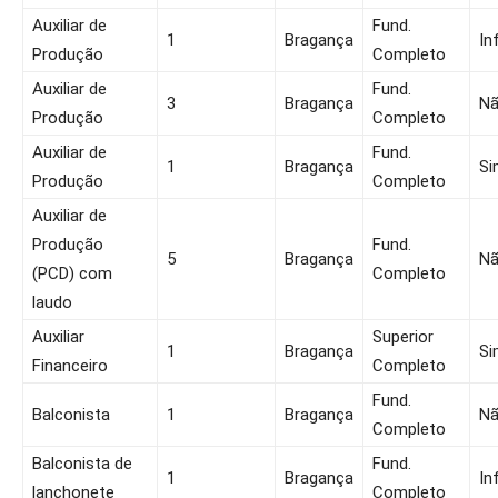
Auxiliar de
Fund.
1
Bragança
In
Produção
Completo
Auxiliar de
Fund.
3
Bragança
N
Produção
Completo
Auxiliar de
Fund.
1
Bragança
Si
Produção
Completo
Auxiliar de
Produção
Fund.
5
Bragança
N
(PCD) com
Completo
laudo
Auxiliar
Superior
1
Bragança
Si
Financeiro
Completo
Fund.
Balconista
1
Bragança
N
Completo
Balconista de
Fund.
1
Bragança
In
lanchonete
Completo