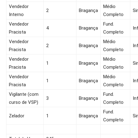
Vendedor
Médio
2
Bragança
Si
Interno
Completo
Vendedor
Fund.
4
Bragança
In
Pracista
Completo
Vendedor
Médio
2
Bragança
In
Pracista
Completo
Vendedor
Médio
1
Bragança
Si
Pracista
Completo
Vendedor
Médio
1
Bragança
In
Pracista
Completo
Vigilante (com
Fund.
3
Bragança
In
curso de VSP)
Completo
Fund.
Zelador
1
Bragança
Si
Completo