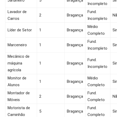
Jardineiro
5
Bragança
Si
Incompleto
Lavador de
Fund.
2
Bragança
N
Carros
Incompleto
Médio
Líder de Setor
1
Bragança
Si
Completo
Fund.
Marceneiro
1
Bragança
Si
Incompleto
Mecânico de
Fund.
máquina
1
Bragança
Si
Incompleto
agrícola
Monitor de
Médio
1
Bragança
Si
Alunos
Completo
Montador de
Fund.
2
Bragança
N
Móveis
Completo
Motorista de
Fund.
5
Bragança
Si
Caminhão
Completo