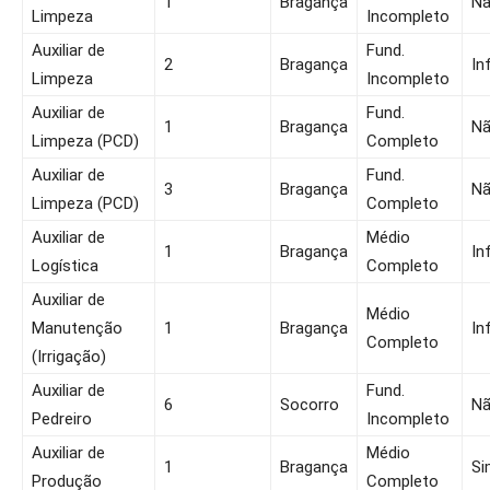
1
Bragança
N
Limpeza
Incompleto
Auxiliar de
Fund.
2
Bragança
In
Limpeza
Incompleto
Auxiliar de
Fund.
1
Bragança
N
Limpeza (PCD)
Completo
Auxiliar de
Fund.
3
Bragança
N
Limpeza (PCD)
Completo
Auxiliar de
Médio
1
Bragança
In
Logística
Completo
Auxiliar de
Médio
Manutenção
1
Bragança
In
Completo
(Irrigação)
Auxiliar de
Fund.
6
Socorro
N
Pedreiro
Incompleto
Auxiliar de
Médio
1
Bragança
Si
Produção
Completo