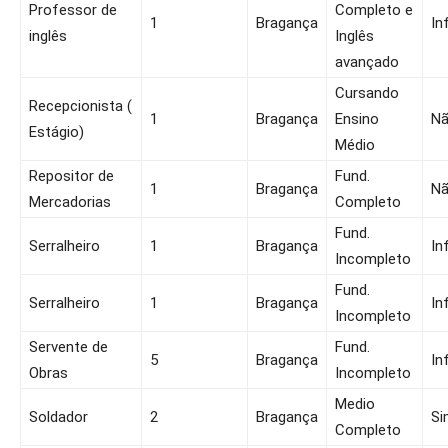
Professor de
Completo e
1
Bragança
In
inglês
Inglês
avançado
Cursando
Recepcionista (
1
Bragança
Ensino
N
Estágio)
Médio
Repositor de
Fund.
1
Bragança
N
Mercadorias
Completo
Fund.
Serralheiro
1
Bragança
In
Incompleto
Fund.
Serralheiro
1
Bragança
In
Incompleto
Servente de
Fund.
5
Bragança
In
Obras
Incompleto
Medio
Soldador
2
Bragança
Si
Completo