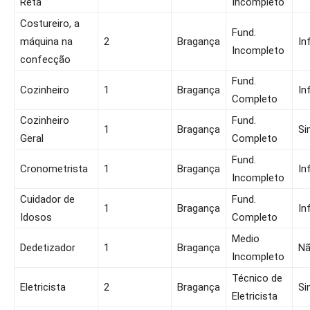
Reta
Incompleto
Costureiro, a
Fund.
máquina na
2
Bragança
In
Incompleto
confecção
Fund.
Cozinheiro
1
Bragança
In
Completo
Cozinheiro
Fund.
1
Bragança
Si
Geral
Completo
Fund.
Cronometrista
1
Bragança
In
Incompleto
Cuidador de
Fund.
1
Bragança
In
Idosos
Completo
Medio
Dedetizador
1
Bragança
N
Incompleto
Técnico de
Eletricista
2
Bragança
Si
Eletricista