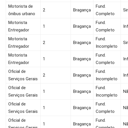
Motorista de
Fund.
2
Bragança
Si
ônibus urbano
Completo
Motorista
Fund.
1
Bragança
In
Entregador
Completo
Motorista
Fund.
2
Bragança
Si
Entregador
Incompleto
Motorista
Fund.
1
Bragança
In
Entregador
Completo
Oficial de
Fund.
2
Bragança
In
Serviços Gerais
Incompleto
Oficial de
Fund.
1
Bragança
N
Serviços Gerais
Incompleto
Oficial de
Fund.
1
Bragança
N
Serviços Gerais
Completo
Oficial de
Fund.
1
Bragança
N
Serviços Gerais
Completo