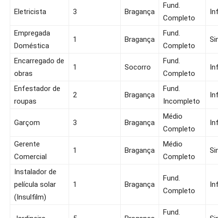
Fund.
Eletricista
3
Bragança
In
Completo
Empregada
Fund.
1
Bragança
Si
Doméstica
Completo
Encarregado de
Fund.
1
Socorro
In
obras
Completo
Enfestador de
Fund.
2
Bragança
In
roupas
Incompleto
Médio
Garçom
3
Bragança
In
Completo
Gerente
Médio
1
Bragança
Si
Comercial
Completo
Instalador de
Fund.
película solar
1
Bragança
In
Completo
(Insulfilm)
Fund.