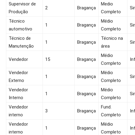
Supervisor de
Medio
2
Bragança
Si
Produção
Completo
Técnico
Médio
1
Bragança
Si
automotivo
Completo
Técnico de
Técnico na
1
Bragança
Si
Manutenção
área
Médio
Vendedor
15
Bragança
In
Completo
Vendedor
Médio
1
Bragança
Si
Externo
Completo
Vendedor
Médio
1
Bragança
Si
Interno
Completo
Vendedor
Fund.
3
Bragança
In
interno
Completo
Vendedor
Médio
1
Bragança
In
interno
Completo