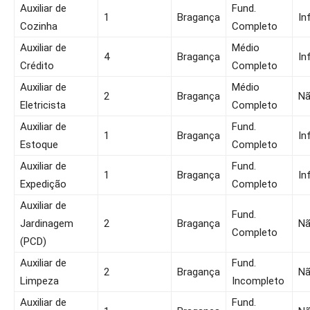
Auxiliar de
Fund.
1
Bragança
In
Cozinha
Completo
Auxiliar de
Médio
4
Bragança
In
Crédito
Completo
Auxiliar de
Médio
2
Bragança
N
Eletricista
Completo
Auxiliar de
Fund.
1
Bragança
In
Estoque
Completo
Auxiliar de
Fund.
1
Bragança
In
Expedição
Completo
Auxiliar de
Fund.
Jardinagem
2
Bragança
N
Completo
(PCD)
Auxiliar de
Fund.
2
Bragança
N
Limpeza
Incompleto
Auxiliar de
Fund.