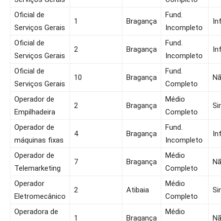
Oficial de
Fund.
1
Bragança
In
Serviços Gerais
Incompleto
Oficial de
Fund.
2
Bragança
In
Serviços Gerais
Incompleto
Oficial de
Fund.
10
Bragança
N
Serviços Gerais
Completo
Operador de
Médio
2
Bragança
Si
Empilhadeira
Completo
Operador de
Fund.
4
Bragança
In
máquinas fixas
Incompleto
Operador de
Médio
7
Bragança
N
Telemarketing
Completo
Operador
Médio
2
Atibaia
Si
Eletromecânico
Completo
Operadora de
Médio
1
Bragança
N