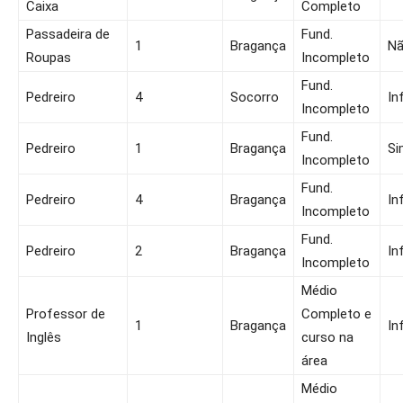
Caixa
Completo
Passadeira de
Fund.
1
Bragança
N
Roupas
Incompleto
Fund.
Pedreiro
4
Socorro
In
Incompleto
Fund.
Pedreiro
1
Bragança
Si
Incompleto
Fund.
Pedreiro
4
Bragança
In
Incompleto
Fund.
Pedreiro
2
Bragança
In
Incompleto
Médio
Professor de
Completo e
1
Bragança
In
Inglês
curso na
área
Médio