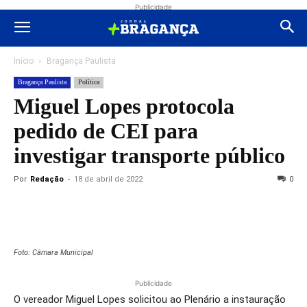
Publicidade
Início
Bragança Paulista
Bragança Paulista
Política
Miguel Lopes protocola
pedido de CEI para
investigar transporte público
Por
Redação
-
18 de abril de 2022
0
Foto: Câmara Municipal
Publicidade
O vereador Miguel Lopes solicitou ao Plenário a instauração