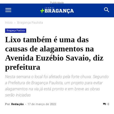
Publicidade
Início
Bragança Paulista
Bragança Paulista
Lixo também é uma das
causas de alagamentos na
Avenida Euzébio Savaio, diz
prefeitura
Nesta semana o local foi afetado pela forte chuva. Segundo
a Prefeitura de Bragança Paulista, um projeto para evitar
alagamentos na via já está pronto e em breve as obras
serão iniciadas
Por
Redação
-
17 de março de 2022
0