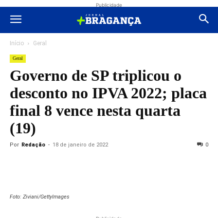
Publicidade
Início
Geral
Geral
Governo de SP triplicou o
desconto no IPVA 2022; placa
final 8 vence nesta quarta
(19)
Por
Redação
-
18 de janeiro de 2022
0
Foto: Ziviani/GettyImages