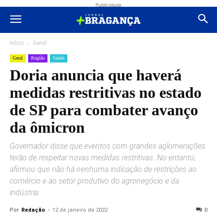
Publicidade
Início
Geral
Geral
Região
Saúde
Doria anuncia que haverá
medidas restritivas no estado
de SP para combater avanço
da ômicron
Governador disse que eventos com grandes aglomerações
terão de respeitar novas medidas restritivas. No entanto,
afirmou que não há nenhuma indicação de restrições ao
comércio e ao setor produtivo do agronegócio e da
indústria.
Por
Redação
-
12 de janeiro de 2022
0