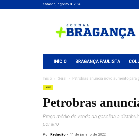
sábado, agosto 8, 2026
Jornal
+
Bragança
INÍCIO
BRAGANÇA PAULISTA
COL
Início
Geral
Petrobras anuncia novo aumento para g
Geral
Petrobras anuncia
Preço médio de venda da gasolina a distribuid
por litro
Por
Redação
-
11 de janeiro de 2022