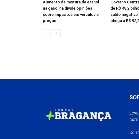
Aumento da mistura de etanol
Governo Central
na gasolina divide opiniões
de R$ 48,2 bilh
sobre impactos em veículos e
saldo negativo
preços
chega a R$ 92,2
SO
Leva
com 
Cont