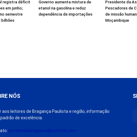
 registra déficit
Governo aumenta mistura de
Presidente da A
ões em junho;
etanol na gasolina e reduz
Pescadores de Cr
 no semestre
dependência de importações
de missão humani
 bilhões
Moçambique
BRE NÓS
S
r aos leitores de Bragança Paulista e região, informação
padrão de excelência.
ato:
jornalmaisbraganca@outlook.com