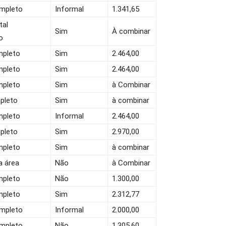
ompleto
Informal
1.341,65
tal
Sim
À combinar
o
mpleto
Sim
2.464,00
mpleto
Sim
2.464,00
mpleto
Sim
à Combinar
pleto
Sim
à combinar
mpleto
Informal
2.464,00
pleto
Sim
2.970,00
mpleto
Sim
à combinar
a área
Não
à Combinar
mpleto
Não
1.300,00
mpleto
Sim
2.312,77
ompleto
Informal
2.000,00
ompleto
Não
1.305,60