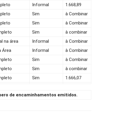
pleto
Informal
1.668,89
pleto
Sim
à Combinar
pleto
Sim
à Combinar
mpleto
Sim
à combinar
al na área
Informal
à Combinar
a Área
Informal
à Combinar
mpleto
Sim
à Combinar
mpleto
Sim
à combinar
mpleto
Sim
1.666,07
úmero de encaminhamentos emitidos.