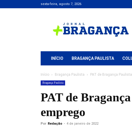
sexta-feira, agosto 7, 2026
Jornal
+
Bragança
INÍCIO
BRAGANÇA PAULISTA
COL
Início
Bragança Paulista
PAT de Bragança Paulista
Bragança Paulista
PAT de Bragança 
emprego
Por
Redação
-
4 de janeiro de 2022