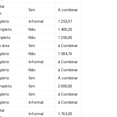
tal
Sim
À combinar
o
pleto
Informal
1.253,07
ompleto
Não
1.400,20
mpleto
Não
1.250,00
a área
Sim
à Combinar
pleto
Não
1.584,76
pleto
Informal
à Combinar
pleto
Não
à Combinar
pleto
Sim
À combinar
ompleto
Sim
2.000,00
pleto
Sim
à Combinar
pleto
Informal
à Combinar
tal
Informal
1.763,00