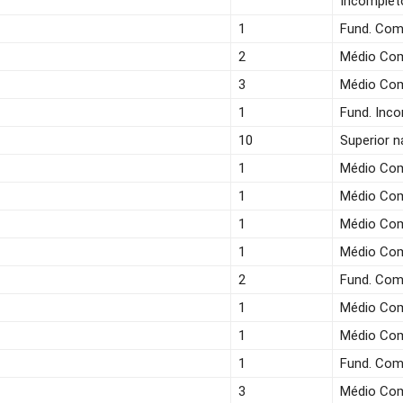
Incomplet
1
Fund. Com
2
Médio Co
3
Médio Co
1
Fund. Inc
10
Superior n
1
Médio Co
1
Médio Co
1
Médio Co
1
Médio Co
2
Fund. Com
1
Médio Co
1
Médio Co
1
Fund. Com
3
Médio Co