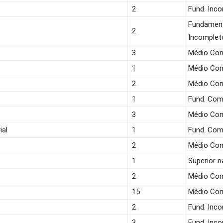
2
Fund. Inc
Fundamen
2
Incomplet
3
Médio Co
1
Médio Co
2
Médio Co
1
Fund. Com
3
Médio Co
ial
1
Fund. Com
2
Médio Co
1
Superior n
2
Médio Co
15
Médio Co
2
Fund. Inc
3
Fund. Inc