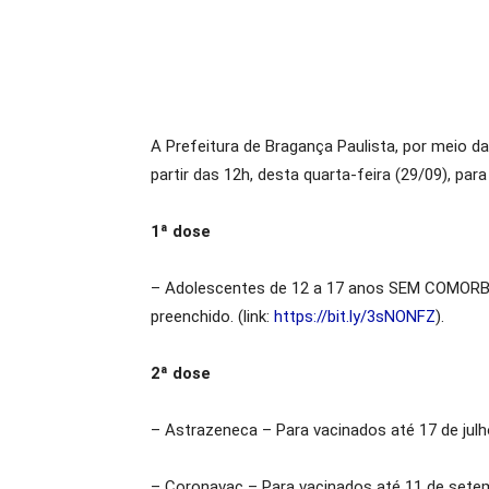
A Prefeitura de Bragança Paulista, por meio d
partir das 12h, desta quarta-feira (29/09), par
1ª dose
– Adolescentes de 12 a 17 anos SEM COMOR
preenchido. (link:
https://bit.ly/3sNONFZ
).
2ª dose
– Astrazeneca – Para vacinados até 17 de julh
– Coronavac – Para vacinados até 11 de sete