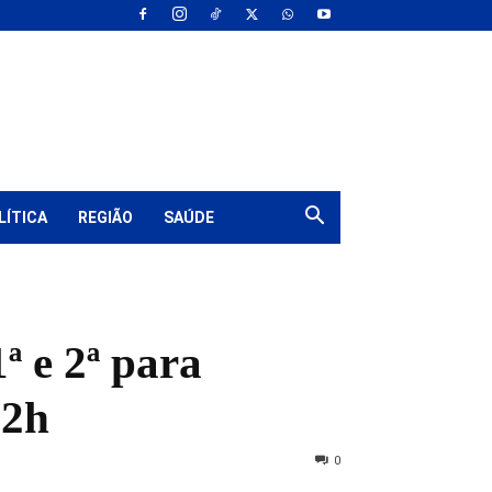
LÍTICA
REGIÃO
SAÚDE
ª e 2ª para
12h
0