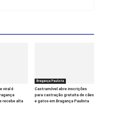
Bragança Paulista
 viral é
Castramóvel abre inscrições
ragança
para castração gratuita de cães
e recebe alta
e gatos em Bragança Paulista