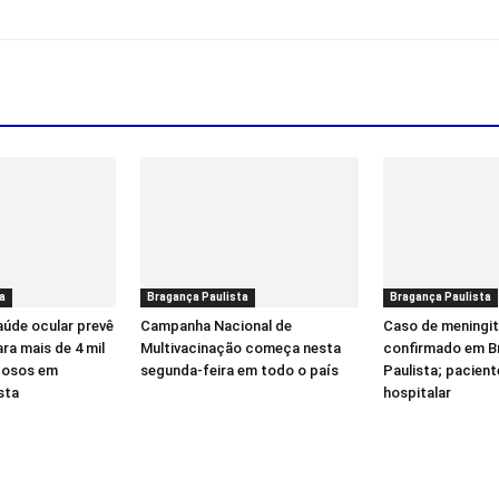
a
Bragança Paulista
Bragança Paulista
úde ocular prevê
Campanha Nacional de
Caso de meningite
ra mais de 4 mil
Multivacinação começa nesta
confirmado em B
dosos em
segunda-feira em todo o país
Paulista; pacient
sta
hospitalar