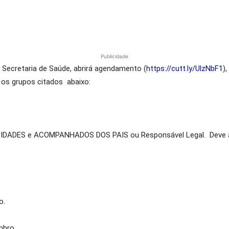
Publicidade
a Secretaria de Saúde, abrirá agendamento (
https://cutt.ly/UlzNbF1
)
a os grupos citados abaixo:
BIDADES e ACOMPANHADOS DOS PAIS ou Responsável Legal. Dev
o.
mbro.