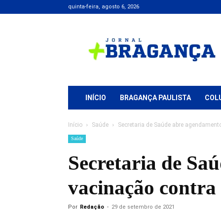
quinta-feira, agosto 6, 2026
Jornal
+
Bragança
INÍCIO
BRAGANÇA PAULISTA
COL
Início
Saúde
Secretaria de Saúde abre agendamento 
Saúde
Secretaria de Saú
vacinação contra 
Por
Redação
-
29 de setembro de 2021