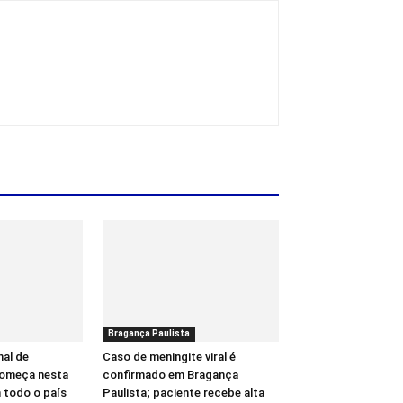
Bragança Paulista
al de
Caso de meningite viral é
começa nesta
confirmado em Bragança
 todo o país
Paulista; paciente recebe alta