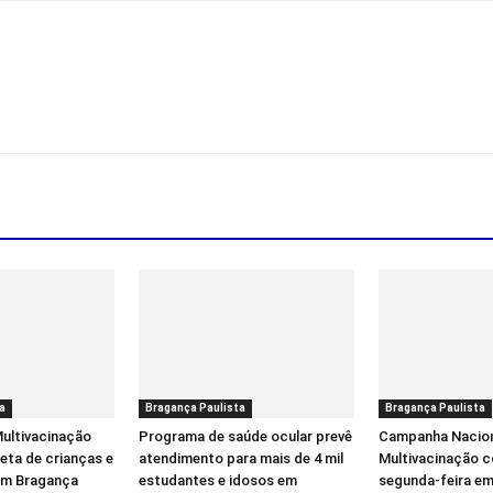
a
Bragança Paulista
Bragança Paulista
ultivacinação
Programa de saúde ocular prevê
Campanha Nacion
eta de crianças e
atendimento para mais de 4 mil
Multivacinação 
em Bragança
estudantes e idosos em
segunda-feira em