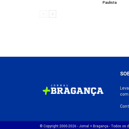
Paulista
SO
Leva
com 
Cont
© Copyright 2000-2026 - Jornal + Bragança - Todos os di