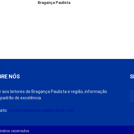
Bragança Paulista
BRE NÓS
S
r aos leitores de Bragança Paulista e região, informação
padrão de excelência.
ato:
jornalmaisbraganca@outlook.com
reitos reservados.