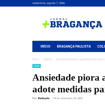
sexta-feira, agosto 7, 2026
Jornal
+
Bragança
INÍCIO
BRAGANÇA PAULISTA
COL
Início
Saúde
Ansiedade piora a qualidade do sono 
Saúde
Ansiedade piora 
adote medidas pa
Por
Redação
-
18 de setembro de 2021