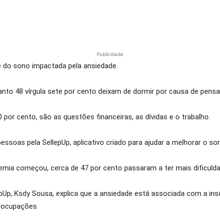
Publicidade
 do sono impactada pela ansiedade.
quanto 48 vírgula sete por cento deixam de dormir por causa de pe
por cento, são as questões financeiras, as dívidas e o trabalho.
ssoas pela SellepUp, aplicativo criado para ajudar a melhorar o so
ia começou, cerca de 47 por cento passaram a ter mais dificulda
Up, Ksdy Sousa, explica que a ansiedade está associada com a insôn
eocupações.