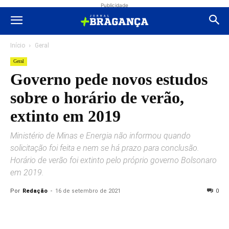
Publicidade
Início
Geral
Geral
Governo pede novos estudos
sobre o horário de verão,
extinto em 2019
Ministério de Minas e Energia não informou quando
solicitação foi feita e nem se há prazo para conclusão.
Horário de verão foi extinto pelo próprio governo Bolsonaro
em 2019.
Por
Redação
-
16 de setembro de 2021
0