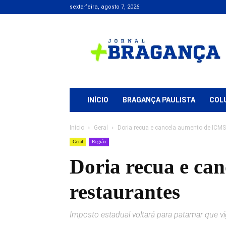
sexta-feira, agosto 7, 2026
Jornal
+
Bragança
INÍCIO
BRAGANÇA PAULISTA
COL
Início
Geral
Doria recua e cancela aumento de ICMS
Geral
Região
Doria recua e ca
restaurantes
Imposto estadual voltará para patamar que vi