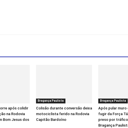
Bragança Paulista
Bragança Paulista
orre após colidir
Colisão durante conversão deixa
Após pular muro 
ação na Rodovia
motociclista ferido na Rodovia
fugir da Força T
em Bom Jesus dos
Capitão Bardoíno
preso por tráfic
Bragança Paulist