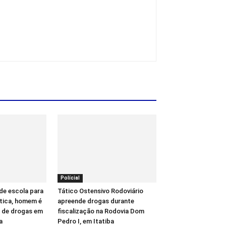
Polícial
de escola para
Tático Ostensivo Rodoviário
ática, homem é
apreende drogas durante
o de drogas em
fiscalização na Rodovia Dom
a
Pedro I, em Itatiba