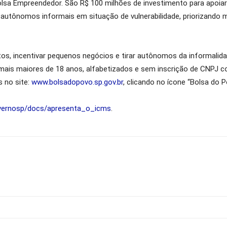
olsa Empreendedor. São R$ 100 milhões de investimento para apoia
autônomos informais em situação de vulnerabilidade, priorizando mu
os, incentivar pequenos negócios e tirar autônomos da informali
mais maiores de 18 anos, alfabetizados e sem inscrição de CNPJ c
s no site:
www.bolsadopovo.sp.gov.br
, clicando no ícone “Bolsa do
overnosp/docs/apresenta_o_icms
.