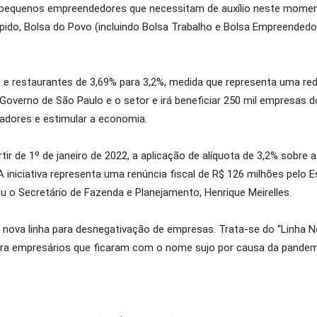
 pequenos empreendedores que necessitam de auxílio neste momen
ido, Bolsa do Povo (incluindo Bolsa Trabalho e Bolsa Empreendedo
 e restaurantes de 3,69% para 3,2%, medida que representa uma red
overno de São Paulo e o setor e irá beneficiar 250 mil empresas d
lhadores e estimular a economia.
rtir de 1º de janeiro de 2022, a aplicação de alíquota de 3,2% sobre 
 iniciativa representa uma renúncia fiscal de R$ 126 milhões pelo
u o Secretário de Fazenda e Planejamento, Henrique Meirelles.
nova linha para desnegativação de empresas. Trata-se do “Linha Nom
para empresários que ficaram com o nome sujo por causa da pandem