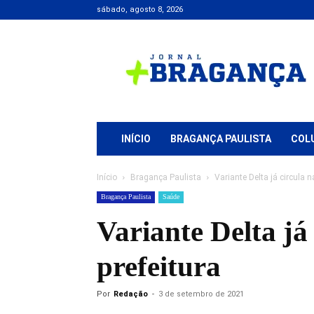
sábado, agosto 8, 2026
Jornal
+
Bragança
INÍCIO
BRAGANÇA PAULISTA
COL
Início
Bragança Paulista
Variante Delta já circula n
Bragança Paulista
Saúde
Variante Delta já
prefeitura
Por
Redação
-
3 de setembro de 2021