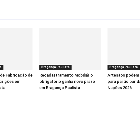
a
Bragança Paulista
Bragança Paulista
 de Fabricação de
Recadastramento Mobiliário
Artesãos podem 
scrições em
obrigatório ganha novo prazo
para participar d
sta
em Bragança Paulista
Nações 2026