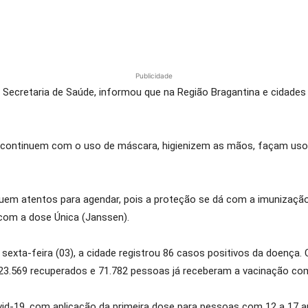
Publicidade
 Secretaria de Saúde, informou que na Região Bragantina e cidades 
s continuem com o uso de máscara, higienizem as mãos, façam us
quem atentos para agendar, pois a proteção se dá com a imunizaçã
 com a dose Única (Janssen).
sexta-feira (03), a cidade registrou 86 casos positivos da doença.
3.569 recuperados e 71.782 pessoas já receberam a vacinação com
d-19, com aplicação da primeira dose para pessoas com 12 a 17 a