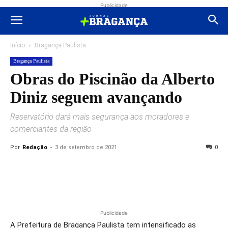
Publicidade
Início
Bragança Paulista
Bragança Paulista
Obras do Piscinão da Alberto
Diniz seguem avançando
Reservatório dará mais segurança aos moradores e
comerciantes da região
Por
Redação
-
3 de setembro de 2021
0
Publicidade
A Prefeitura de Bragança Paulista tem intensificado as