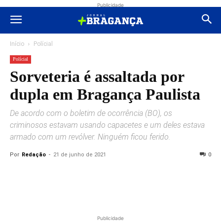
Publicidade
Início
Polícial
Polícial
Sorveteria é assaltada por
dupla em Bragança Paulista
De acordo com o boletim de ocorrência (BO), os
criminosos estavam usando capacetes e um deles estava
armado com um revólver. Ninguém ficou ferido.
Por
Redação
-
21 de junho de 2021
0
Publicidade