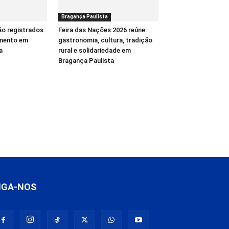
Bragança Paulista
ão registrados
Feira das Nações 2026 reúne
mento em
gastronomia, cultura, tradição
a
rural e solidariedade em
Bragança Paulista
IGA-NOS