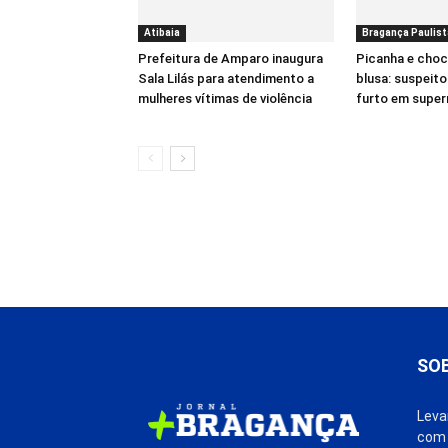
Atibaia
Bragança Paulist
Prefeitura de Amparo inaugura
Picanha e choc
Sala Lilás para atendimento a
blusa: suspeit
mulheres vítimas de violência
furto em supe
SO
Leva
com 