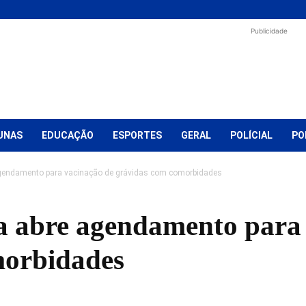
Publicidade
UNAS
EDUCAÇÃO
ESPORTES
GERAL
POLÍCIAL
PO
agendamento para vacinação de grávidas com comorbidades
a abre agendamento para
morbidades