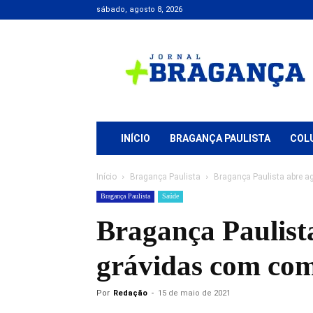
sábado, agosto 8, 2026
Jornal
+
Bragança
INÍCIO
BRAGANÇA PAULISTA
COL
Início
Bragança Paulista
Bragança Paulista abre 
Bragança Paulista
Saúde
Bragança Paulist
grávidas com co
Por
Redação
-
15 de maio de 2021