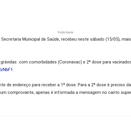
Publicidade
a Secretaria Municipal de Saúde, recebeu neste sábado (15/05), ma
 grávidas com comorbidades (Coronavac) e 2ª dose para vacinado
UlzNbF1
.
 de endereço para receber a 1ª dose. Para a 2ª dose é preciso d
nhum comprovante, apenas é informada a mensagem no canto supe