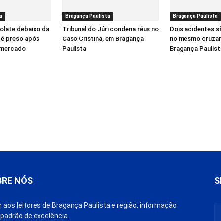
a
Bragança Paulista
Bragança Paulista
olate debaixo da
Tribunal do Júri condena réus no
Dois acidentes s
o é preso após
Caso Cristina, em Bragança
no mesmo cruza
rmercado
Paulista
Bragança Paulist
BRE NÓS
S
r aos leitores de Bragança Paulista e região, informação
padrão de excelência.