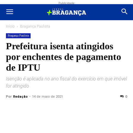
Publicidade
Início
Bragança Paulista
Bragança Paulista
Prefeitura isenta atingidos
por enchentes de pagamento
de IPTU
Isenção é aplicada no ano fiscal do exercício em que imóvel
for atingido
Por
Redação
-
14 de maio de 2021
0