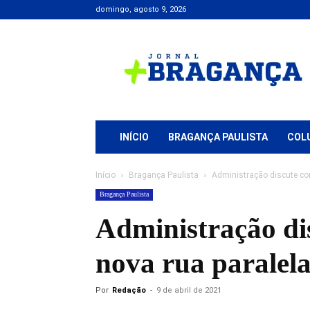
domingo, agosto 9, 2026
Jornal
+
Bragança
INÍCIO
BRAGANÇA PAULISTA
COL
Início
Bragança Paulista
Administração discute conf
Bragança Paulista
Administração dis
nova rua paralela
Por
Redação
-
9 de abril de 2021