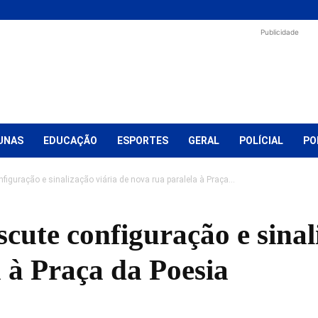
Publicidade
UNAS
EDUCAÇÃO
ESPORTES
GERAL
POLÍCIAL
PO
iguração e sinalização viária de nova rua paralela à Praça...
cute configuração e sinal
 à Praça da Poesia