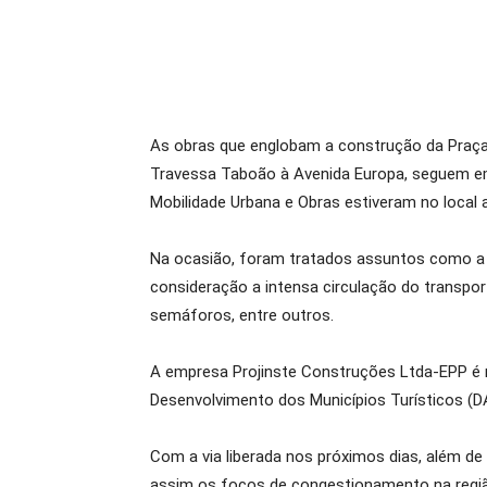
As obras que englobam a construção da Praça 
Travessa Taboão à Avenida Europa, seguem em 
Mobilidade Urbana e Obras estiveram no local 
Na ocasião, foram tratados assuntos como a no
consideração a intensa circulação do transport
semáforos, entre outros.
A empresa Projinste Construções Ltda-EPP é 
Desenvolvimento dos Municípios Turísticos (D
Com a via liberada nos próximos dias, além de
assim os focos de congestionamento na regi