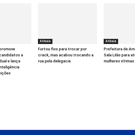
Atibaia
Atibaia
 promove
Furtou fios para trocar por
Prefeitura de Am
candidatos a
crack, mas acabou trocando a
Sala Lilás para a
ual e lança
rua pela delegacia
mulheres vítimas 
inteligência
leições