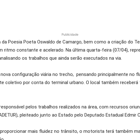
Publicidade
da Poesia Poeta Oswaldo de Camargo, bem como a criação do Termi
ritmo constante e acelerado. Na última quarta-feira (07/04), repr
analisando os trabalhos que ainda serão executados na via.
va configuração viária no trecho, pensando principalmente no flux
e coletivo por conta do terminal urbano. O local também receberá to
responsável pelos trabalhos realizados na área, com recursos ori
ADETUR), pleiteado junto ao Estado pelo Deputado Estadual Edmir 
 proporcionar mais fluidez no trânsito, o motorista terá também mai
ão.