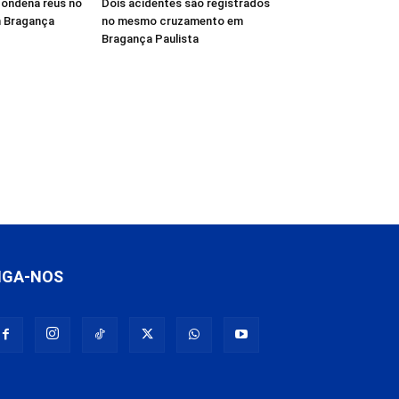
 condena réus no
Dois acidentes são registrados
m Bragança
no mesmo cruzamento em
Bragança Paulista
IGA-NOS