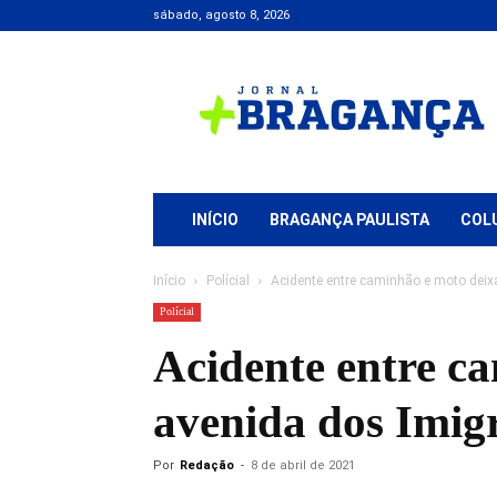
sábado, agosto 8, 2026
Jornal
+
Bragança
INÍCIO
BRAGANÇA PAULISTA
COL
Início
Polícial
Acidente entre caminhão e moto deixa
Polícial
Acidente entre ca
avenida dos Imig
Por
Redação
-
8 de abril de 2021