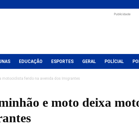
Publicidade
UNAS
EDUCAÇÃO
ESPORTES
GERAL
POLÍCIAL
PO
 motociclista ferido na avenida dos Imigrantes
minhão e moto deixa motoc
rantes