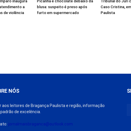
Amparo inaugura
Picanha e chocolate debaixo da
Tribunal do Júri
 atendimento a
blusa: suspeito é preso após
Caso Cristina, e
s de violência
furto em supermercado
Paulista
BRE NÓS
S
r aos leitores de Bragança Paulista e região, informação
padrão de excelência.
ato:
jornalmaisbraganca@outlook.com