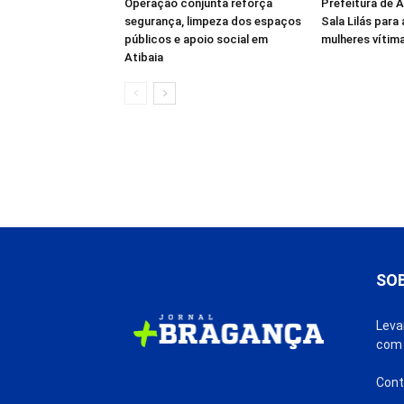
Operação conjunta reforça
Prefeitura de 
segurança, limpeza dos espaços
Sala Lilás para
públicos e apoio social em
mulheres vítima
Atibaia
SO
Leva
com 
Cont