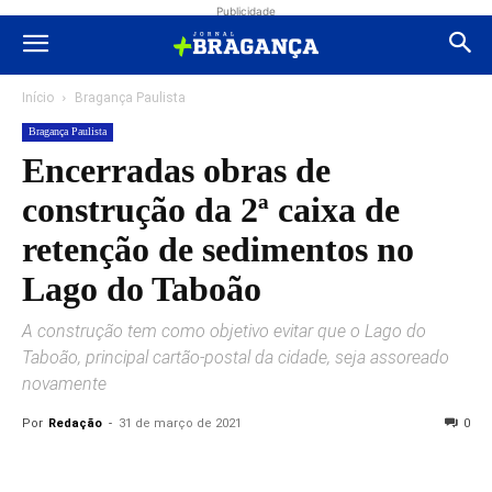
Publicidade
Início
Bragança Paulista
Bragança Paulista
Encerradas obras de
construção da 2ª caixa de
retenção de sedimentos no
Lago do Taboão
A construção tem como objetivo evitar que o Lago do
Taboão, principal cartão-postal da cidade, seja assoreado
novamente
Por
Redação
-
31 de março de 2021
0