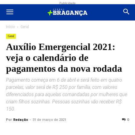
Publicidade
Início
Geral
Geral
Auxílio Emergencial 2021:
veja o calendário de
pagamentos da nova rodada
Pagamento começa em 6 de abril e será feito em quatro
parcelas; valor será de R$ 250 por família, com valores
diferenciados para aquelas comandadas por mulheres que
criam filhos sozinhas. Pessoas sozinhas vão receber R$
150.
Por
Redação
-
31 de março de 2021
0