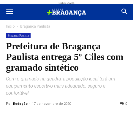
Publicidade
Início
Bragança Paulista
Bragança Paulista
Prefeitura de Bragança
Paulista entrega 5º Ciles com
gramado sintético
Com o gramado na quadra, a população local terá um
equipamento esportivo mais adequado, seguro e
confortável
Por
Redação
-
17 de novembro de 2020
0