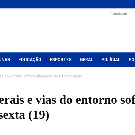
Publicidade
UNAS
EDUCAÇÃO
ESPORTES
GERAL
POLÍCIAL
PO
as do entorno sofrem alterações no trânsito nesta...
ais e vias do entorno so
sexta (19)