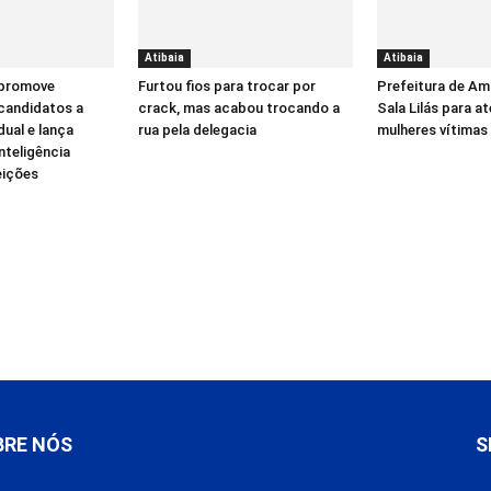
Atibaia
Atibaia
 promove
Furtou fios para trocar por
Prefeitura de Am
candidatos a
crack, mas acabou trocando a
Sala Lilás para a
ual e lança
rua pela delegacia
mulheres vítimas 
inteligência
leições
BRE NÓS
S