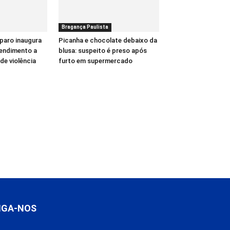
Bragança Paulista
paro inaugura
Picanha e chocolate debaixo da
tendimento a
blusa: suspeito é preso após
de violência
furto em supermercado
IGA-NOS