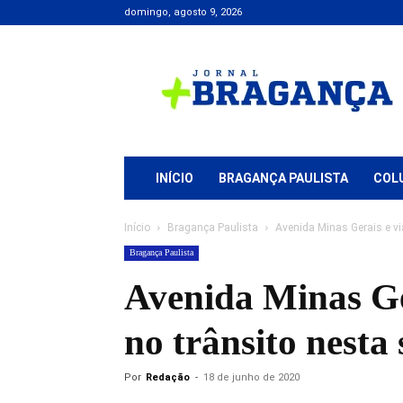
domingo, agosto 9, 2026
Jornal
+
Bragança
INÍCIO
BRAGANÇA PAULISTA
COL
Início
Bragança Paulista
Avenida Minas Gerais e vi
Bragança Paulista
Avenida Minas Ger
no trânsito nesta 
Por
Redação
-
18 de junho de 2020