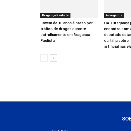
Bragança Paulista
Advogados
Jovem de 18 anos é preso por
OAB Bragança
tráfico de drogas durante
encontro com 
patrulhamento em Bragança
deputado estad
Paulista
cartilha sobre 
artificial nas e
SO