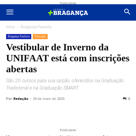
Publicidade
Início
Bragança Paulista
Bragança Paulista
Educação
Vestibular de Inverno da
UNIFAAT está com inscrições
abertas
São 20 cursos para sua opção, oferecidos na Graduação
Tradicional e na Graduação SMART
Por
Redação
-
28 de maio de 2020
0
Publicidade