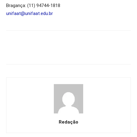
Bragança: (11) 94744-1818
unifaat@unifaat.edu.br
Redação