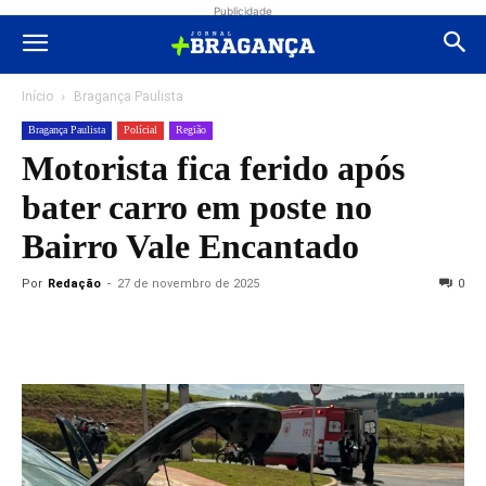
Publicidade
Início
Bragança Paulista
Bragança Paulista
Polícial
Região
Motorista fica ferido após
bater carro em poste no
Bairro Vale Encantado
Por
Redação
-
27 de novembro de 2025
0