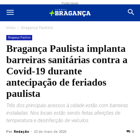
Publicidade
Início
Bragança Paulista
Bragança Paulista
Bragança Paulista implanta
barreiras sanitárias contra a
Covid-19 durante
antecipação de feriados
paulista
Três dos principais acessos à cidade estão com barreiras
instaladas. Nos locais estão sendo feitas aferições de
temperatura e desinfecção de veículos.
Por
Redação
-
22 de maio de 2020
0