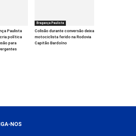
Bragança Paulista
nça Paulista
Colisão durante conversão deixa
cria política
motociclista ferido na Rodovia
usão para
Capitão Bardoíno
vergentes
IGA-NOS