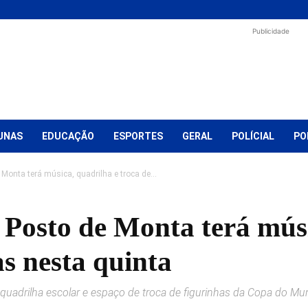
Publicidade
UNAS
EDUCAÇÃO
ESPORTES
GERAL
POLÍCIAL
PO
Monta terá música, quadrilha e troca de...
 Posto de Monta terá músi
as nesta quinta
o, quadrilha escolar e espaço de troca de figurinhas da Copa do 