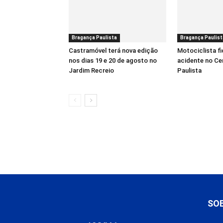
Bragança Paulista
Bragança Paulist
Castramóvel terá nova edição
Motociclista fi
nos dias 19 e 20 de agosto no
acidente no Ce
Jardim Recreio
Paulista
SO