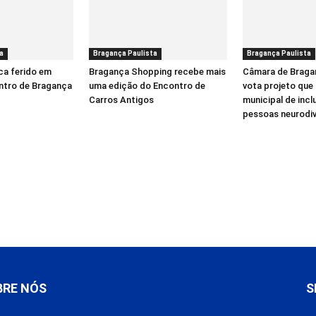
a
Bragança Paulista
Bragança Paulista
ca ferido em
Bragança Shopping recebe mais
Câmara de Braga
ntro de Bragança
uma edição do Encontro de
vota projeto que 
Carros Antigos
municipal de incl
pessoas neurodi
BRE NÓS
S