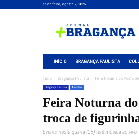
sexta-feira, agosto 7, 2026
Jornal
+
Bragança
INÍCIO
BRAGANÇA PAULISTA
COL
Início
Bragança Paulista
Feira Noturna do Posto de 
Bragança Paulista
Eventos
Feira Noturna do
troca de figurinh
Evento nesta quinta (25) terá música ao viv