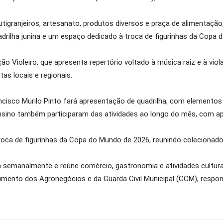
rutigranjeiros, artesanato, produtos diversos e praça de alimentaç
adrilha junina e um espaço dedicado à troca de figurinhas da Copa 
o Violeiro, que apresenta repertório voltado à música raiz e à viola
tas locais e regionais.
ncisco Murilo Pinto fará apresentação de quadrilha, com elementos 
nsino também participaram das atividades ao longo do mês, com apr
ca de figurinhas da Copa do Mundo de 2026, reunindo colecionador
a semanalmente e reúne comércio, gastronomia e atividades cultura
lvimento dos Agronegócios e da Guarda Civil Municipal (GCM), respo