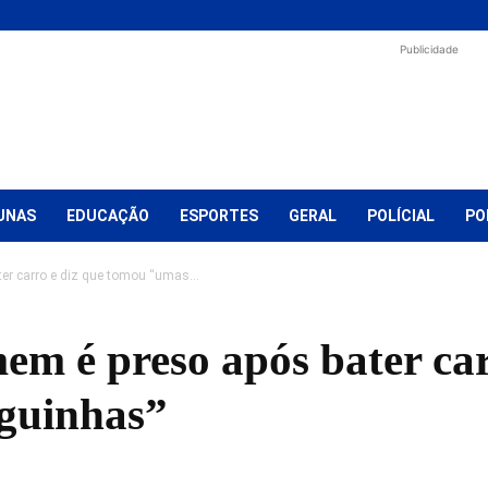
Publicidade
UNAS
EDUCAÇÃO
ESPORTES
GERAL
POLÍCIAL
PO
r carro e diz que tomou “umas...
m é preso após bater car
guinhas”