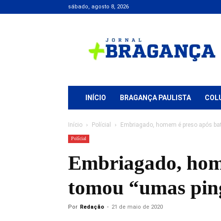
sábado, agosto 8, 2026
Jornal
+
Bragança
INÍCIO
BRAGANÇA PAULISTA
COL
Início
Polícial
Embriagado, homem é preso após bate
Polícial
Embriagado, home
tomou “umas pin
Por
Redação
-
21 de maio de 2020