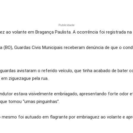
Publicidade
ao volante em Bragança Paulista. A ocorrência foi registrada na t
 (BO), Guardas Civis Municipais receberam denúncia de que o condu
.
s guardas avistaram o referido veículo, que tinha acabado de bater 
 em ziguezague pela rua.
utor estava visivelmente embriagado, apresentando forte odor etí
s que tomou “umas pinguinhas”.
, o mesmo foi autuado em flagrante por embriaguez ao volante e ap