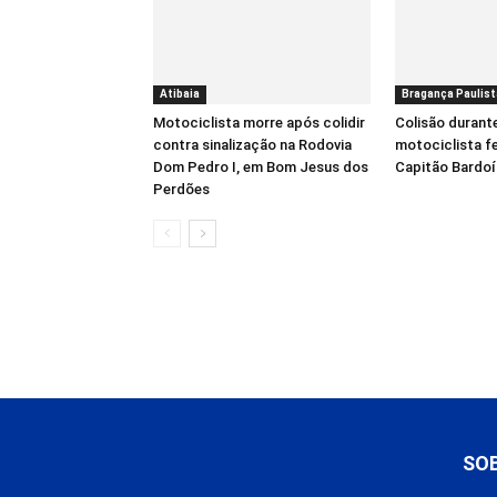
Atibaia
Bragança Paulist
Motociclista morre após colidir
Colisão durant
contra sinalização na Rodovia
motociclista f
Dom Pedro I, em Bom Jesus dos
Capitão Bardo
Perdões
SO