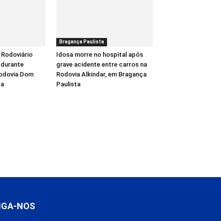
Bragança Paulista
 Rodoviário
Idosa morre no hospital após
 durante
grave acidente entre carros na
Rodovia Dom
Rodovia Alkindar, em Bragança
ba
Paulista
IGA-NOS