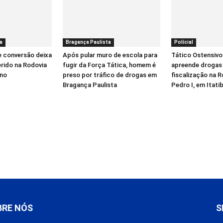
a
Bragança Paulista
Polícial
e conversão deixa
Após pular muro de escola para
Tático Ostensivo
erido na Rodovia
fugir da Força Tática, homem é
apreende drogas
íno
preso por tráfico de drogas em
fiscalização na 
Bragança Paulista
Pedro I, em Itati
BRE NÓS
S