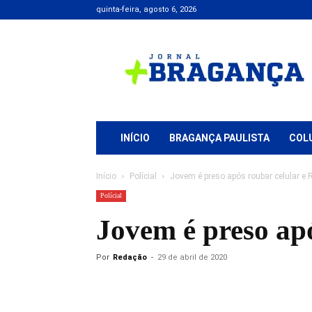
quinta-feira, agosto 6, 2026
Jornal
+
Bragança
INÍCIO
BRAGANÇA PAULISTA
COL
Início
Polícial
Jovem é preso após roubar celular e 
Polícial
Jovem é preso apó
Por
Redação
-
29 de abril de 2020