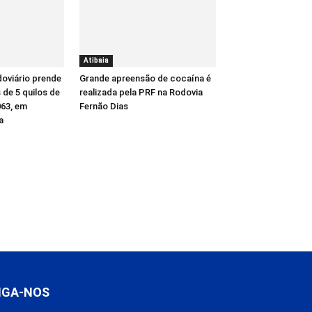
Atibaia
oviário prende
Grande apreensão de cocaína é
de 5 quilos de
realizada pela PRF na Rodovia
63, em
Fernão Dias
a
IGA-NOS