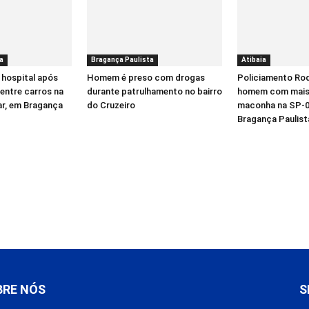
a
Bragança Paulista
Atibaia
 hospital após
Homem é preso com drogas
Policiamento Rod
entre carros na
durante patrulhamento no bairro
homem com mais 
ar, em Bragança
do Cruzeiro
maconha na SP-0
Bragança Paulist
BRE NÓS
S