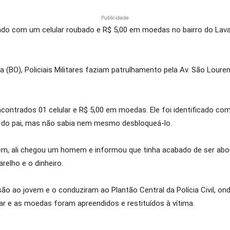
Publicidade
ado com um celular roubado e R$ 5,00 em moedas no bairro do Lava
(BO), Policiais Militares faziam patrulhamento pela Av. São Louren
ncontrados 01 celular e R$ 5,00 em moedas. Ele foi identificado com
 do pai, mas não sabia nem mesmo desbloqueá-lo.
m, ali chegou um homem e informou que tinha acabado de ser aborda
elho e o dinheiro.
são ao jovem e o conduziram ao Plantão Central da Polícia Civil, on
ar e as moedas foram apreendidos e restituídos à vítima.