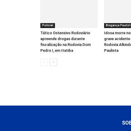
Polícial
Bragança Paulist
Tático Ostensivo Rodoviário
Idosa morre no
apreende drogas durante
grave acidente 
fiscalização na Rodovia Dom
Rodovia Alkind
Pedro I, em Itatiba
Paulista
SO