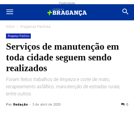
Publicidade
Início
Bragança Paulista
Bragança Paulista
Serviços de manutenção em
toda cidade seguem sendo
realizados
Foram feitos trabalhos de limpeza e corte de mato,
recapeamento asfáltico, manutenção de estradas rurais,
entre outros.
Por
Redação
-
3 de abril de 2020
0