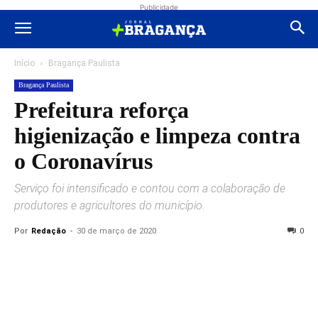
Publicidade
Início
Bragança Paulista
Bragança Paulista
Prefeitura reforça
higienização e limpeza contra
o Coronavírus
Serviço foi intensificado e contou com a colaboração de
produtores e agricultores do município.
Por
Redação
-
30 de março de 2020
0