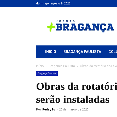
domingo, agosto 9, 2026
Jornal
+
Bragança
INÍCIO
BRAGANÇA PAULISTA
COL
Início
Bragança Paulista
Obras da rotatória do La
Bragança Paulista
Obras da rotatór
serão instaladas
Por
Redação
-
20 de março de 2020