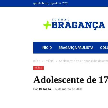
quinta-feira, agosto 6, 2026
Jornal
+
Bragança
INÍCIO
BRAGANÇA PAULISTA
COL
Início
Polícial
Adolescente de 17 anos é detido com
Polícial
Adolescente de 1
Por
Redação
-
17 de março de 2020