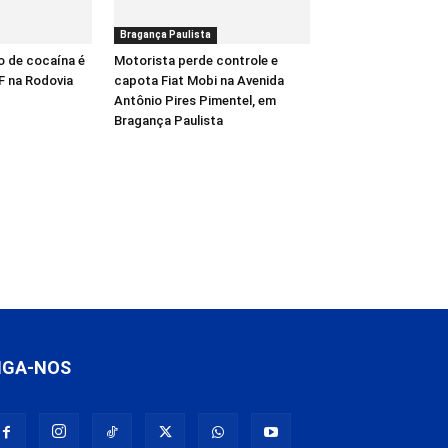
Bragança Paulista
o de cocaína é
Motorista perde controle e
F na Rodovia
capota Fiat Mobi na Avenida
Antônio Pires Pimentel, em
Bragança Paulista
IGA-NOS