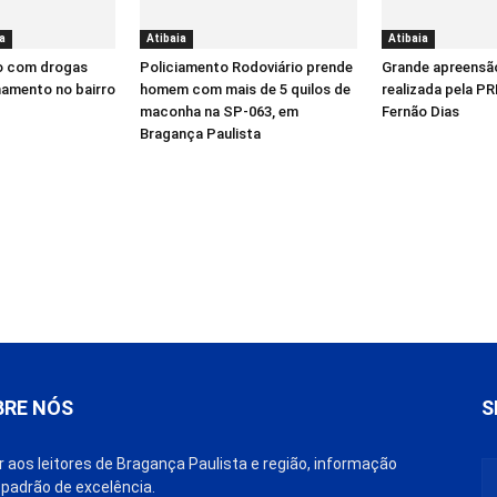
a
Atibaia
Atibaia
o com drogas
Policiamento Rodoviário prende
Grande apreensã
hamento no bairro
homem com mais de 5 quilos de
realizada pela PR
maconha na SP-063, em
Fernão Dias
Bragança Paulista
BRE NÓS
S
r aos leitores de Bragança Paulista e região, informação
padrão de excelência.