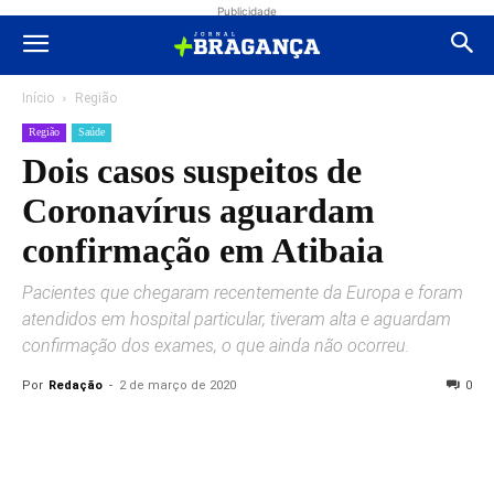
Publicidade
Início
Região
Região
Saúde
Dois casos suspeitos de
Coronavírus aguardam
confirmação em Atibaia
Pacientes que chegaram recentemente da Europa e foram
atendidos em hospital particular, tiveram alta e aguardam
confirmação dos exames, o que ainda não ocorreu.
Por
Redação
-
2 de março de 2020
0