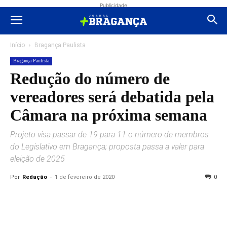
Publicidade
Início
Bragança Paulista
Bragança Paulista
Redução do número de
vereadores será debatida pela
Câmara na próxima semana
Projeto visa passar de 19 para 11 o número de membros
do Legislativo em Bragança; proposta passa a valer para
eleição de 2025
Por
Redação
-
1 de fevereiro de 2020
0